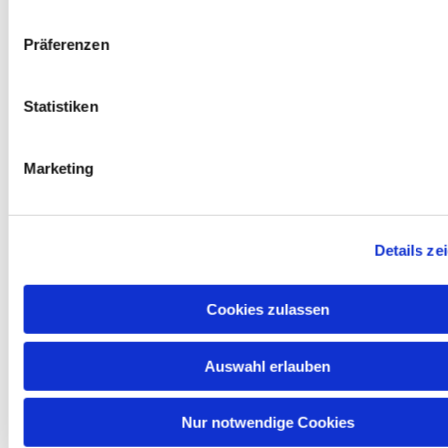
Präferenzen
Bitte akzeptieren Sie Marketing-Cookies,
um diese Karte anzuzeigen.
Statistiken
Accept cookies
Marketing
Details ze
Cookies zulassen
Auswahl erlauben
EVANGELISCHER KIRCHENKREIS
Nur notwendige Cookies
KAUFUNGEN