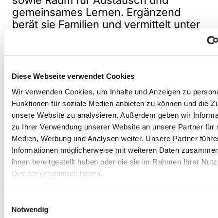
sowie Raum für Austausch und
gemeinsames Lernen. Ergänzend
berät sie Familien und vermittelt unter
anderem Kindertagespflege über die
Tageselternbörse. Als offenes
Familienzentrum schafft die
Sternschnuppe einen willkommenen
Diese Webseite verwendet Cookies
und stärkenden Ort im Alltag junger
Wir verwenden Cookies, um Inhalte und Anzeigen zu persona
Familien.
Funktionen für soziale Medien anbieten zu können und die Zug
unsere Website zu analysieren. Außerdem geben wir Informa
zu Ihrer Verwendung unserer Website an unsere Partner für 
zur Webiste der Sternschnuppe
Medien, Werbung und Analysen weiter. Unsere Partner führe
Informationen möglicherweise mit weiteren Daten zusammen,
ihnen bereitgestellt haben oder die sie im Rahmen Ihrer Nut
Dienste gesammelt haben.
Einwilligungsauswahl
Notwendig